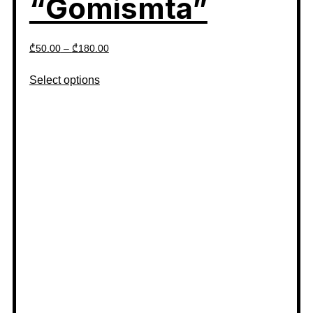
“Gomismta”
₾
50.00
–
₾
180.00
Select options